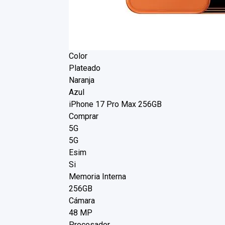
Color
Plateado
Naranja
Azul
iPhone 17 Pro Max 256GB
Comprar
5G
5G
Esim
Si
Memoria Interna
256GB
Cámara
48 MP
Procesador